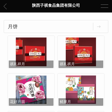
陕西子祺食品集团有限公司
月饼
祺礼祥月
祺礼祺月
花好月圆
鲜果月