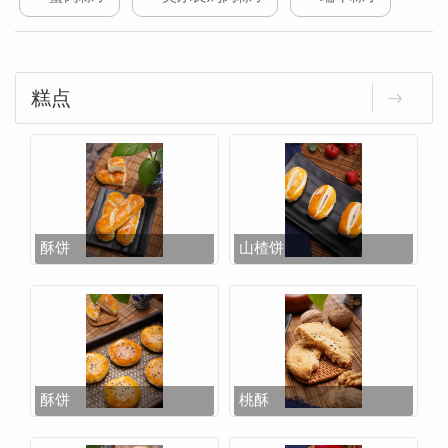
糕点
酥饼
山楂饼
酥饼
桃酥