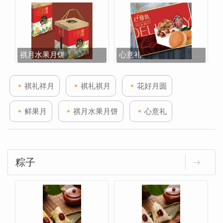
祺月水果月饼
心意礼
祺礼祥月
祺礼祺月
花好月圆
鲜果月
祺月水果月饼
心意礼
粽子