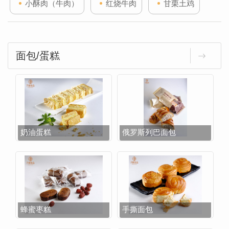
小酥肉（牛肉）
红烧牛肉
甘栗土鸡
面包/蛋糕
奶油蛋糕
俄罗斯列巴面包
蜂蜜枣糕
手撕面包