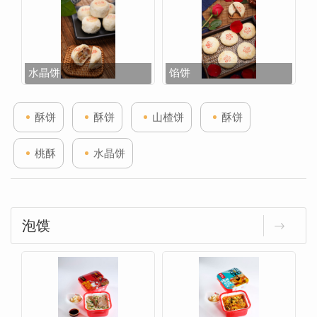
水晶饼
馅饼
酥饼
酥饼
山楂饼
酥饼
桃酥
水晶饼
泡馍