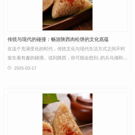
传统与现代的碰撞：畅游陕西肉松饼的文化底蕴
在这个充满变化的时代，传统文化与现代生活方式之间不时
发生着有趣的碰撞。说到陕西，你可能会想到..的兵马俑和古
城墙，但..我们要聊的是一种美食，那就是陕西肉松…
2025-03-17