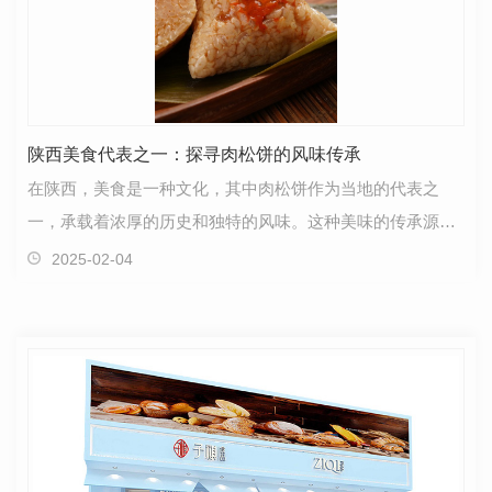
陕西美食代表之一：探寻肉松饼的风味传承
在陕西，美食是一种文化，其中肉松饼作为当地的代表之
一，承载着浓厚的历史和独特的风味。这种美味的传承源远
流长，深受人们喜爱。肉松饼的制作工艺独特且考究，选…
2025-02-04