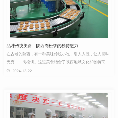
品味传统美食：陕西肉松饼的独特魅力
在古老的陕西，有一种美味传统小吃，引人入胜，让人回味
无穷——肉松饼。这道美食结合了陕西地域文化和独特烹饪
技艺，散发着诱人的香气，深受当地人和游客喜爱。肉…
2024-12-22