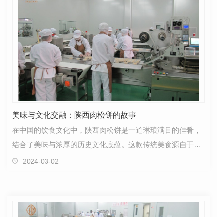
美味与文化交融：陕西肉松饼的故事
在中国的饮食文化中，陕西肉松饼是一道琳琅满目的佳肴，
结合了美味与浓厚的历史文化底蕴。这款传统美食源自于陕
西地区悠久的烹饪传统和丰富多样的食材资源。肉松饼…
2024-03-02