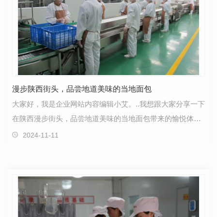
漫步陕西街头，品尝地道美味的当地面包
大家好，我是企业网站内容编辑小艾。..我想跟大家分享一下
在陕西漫步街头，品尝地道美味的当地面包带来的愉悦体
验。走在陕西的街头，扑面而来的是令人陶醉的面包香…
2024-11-11