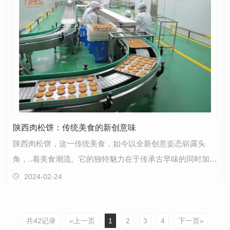
陕西肉松饼：传统美食的新创意味
陕西肉松饼，这一传统美食，如今以全新创意姿态崭露头
角，..着美食潮流。它的独特魅力在于传承古早味的同时加入
了现代元素，勾勒出别具一格的美味风貌。这款肉松饼…
2024-02-24
共42记录
«上一页
1
2
3
4
下一页»